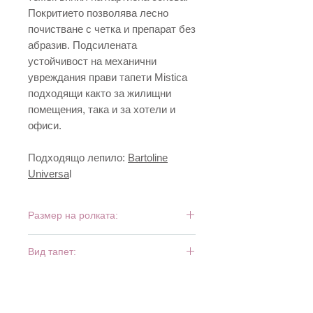
Покритието позволява лесно
почистване с четка и препарат без
абразив. Подсилената
устойчивост на механични
увреждания прави тапети Mistica
подходящи както за жилищни
помещения, така и за хотели и
офиси.
Подходящо лепило:
Bartoline
Universa
l
Размер на ролката:
10 м х 0,53 м
Вид тапет:
тежък винил