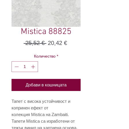
Mistica 88825
Редовна
Продажна
 25,52 € 
20,42 €
цена
цена
Количество
*
Добави в кошницата
Тапет с висока устойчивост и
копринен ефект от
колекция Mistica на Zambaiti.
Тапети Mistica са изработени от
тежък винил на хартиена основа.