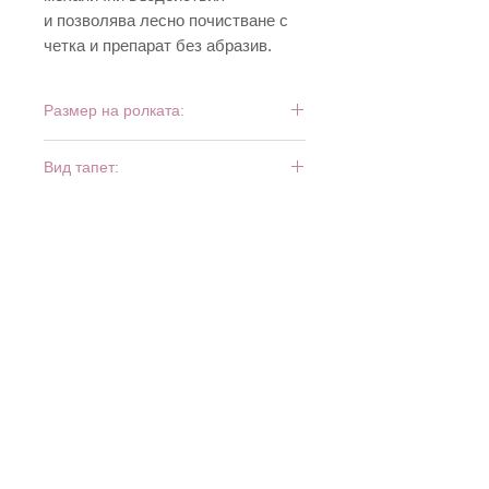
и позволява лесно почистване с
четка и препарат без абразив.
Размер на ролката:
10 м х 0,53 м
Вид тапет:
тежък винил