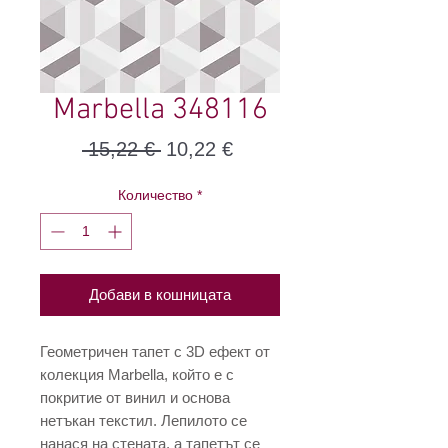
Marbella 348116
Редовна
Продажна
 15,22 € 
10,22 €
цена
цена
Количество
*
Добави в кошницата
Геометричен тапет с 3D ефект от
колекция Marbella, който е с
покритие от винил и основа
нетъкан текстил. Лепилото се
нанася на стената, а тапетът се