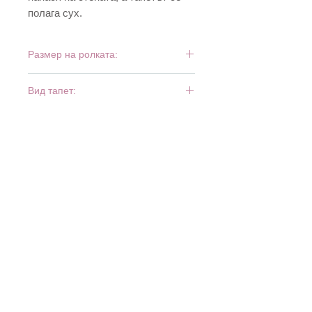
полага сух.
Размер на ролката:
10 м х 0,53 м
Вид тапет:
винил и флиз