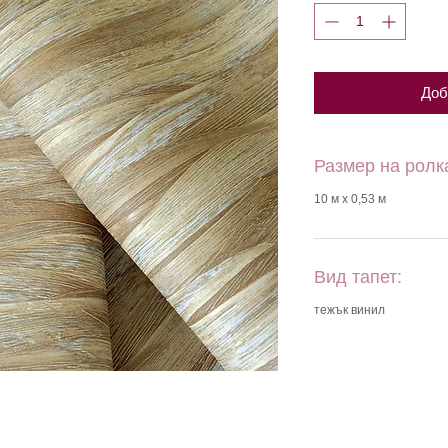
Доб
Размер на ролк
10 м х 0,53 м
Вид тапет:
тежък винил