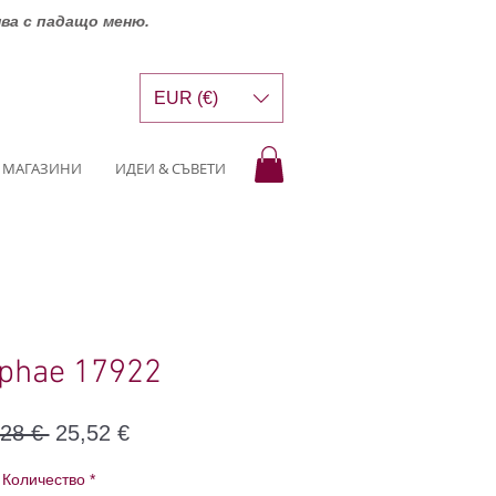
шва с падащо меню.
EUR (€)
МАГАЗИНИ
ИДЕИ & СЪВЕТИ
phae 17922
Редовна
Продажна
,28 € 
25,52 €
цена
цена
Количество
*