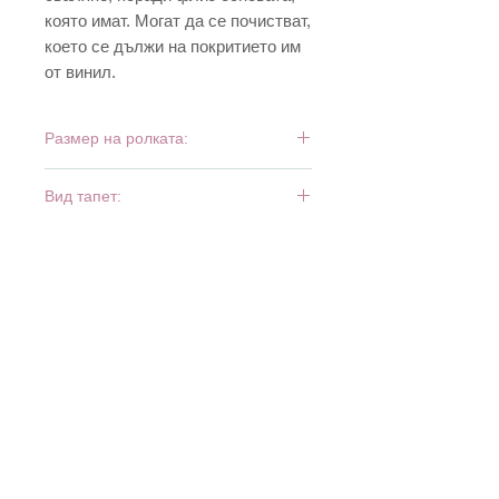
която имат. Могат да се почистват,
което се дължи на покритието им
от винил.
Размер на ролката:
10 м х 0,53 м
Вид тапет:
винил и флиз