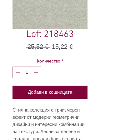
Loft 218463
Редовна
Продажна
 25,52 € 
15,22 €
цена
цена
Количество
*
Добави в кошницата
Стилна колекция с триизмерен
ефект от модерни геометрични
дизайни и интересни комбинации
на текстури. Лесни за лепене и
сваляне, поради флиз основата,