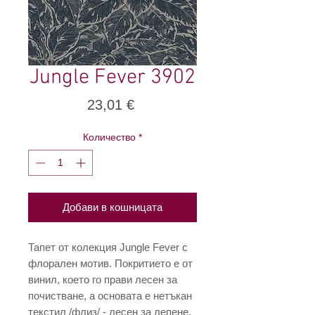
Jungle Fever 3902
Цена
23,01 €
Количество
*
Добави в кошницата
Тапет от колекция Jungle Fever с
флорален мотив. Покритието е от
винил, което го прави лесен за
почистване, а основата е нетъкан
текстил /флиз/ - лесен за лепене.