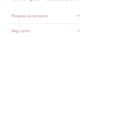
Размер на ролката:
10 м х 0,53 м
Вид тапет:
винил и флиз