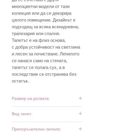
многоцветни модели от тази
колекция или да се декорира
цялото помещение. Дизайнът е
подходящ за всяка всекидневна,
трапезария или спалня.
Тапетът е на флиз основа,
с добра устойчивост на светлина
и лесен за почистване. Лепилото
се нанася само на стената,
тапетът се полага сух, а в
последствие се отстранява без
остатък.
Размер на ролката:
10,05 м х 0,53 м
Вид тапет:
винил и флиз
Препоръчително лепило: