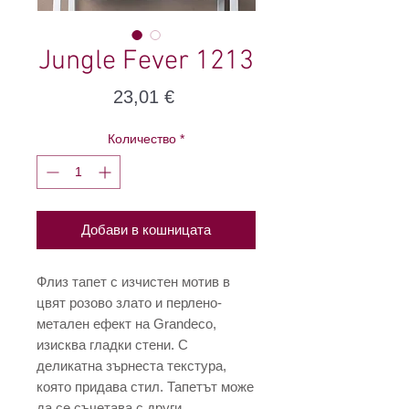
Jungle Fever 1213
Цена
23,01 €
Количество
*
Добави в кошницата
Флиз тапет с изчистен мотив в
цвят розово злато и перлено-
метален ефект на Grandeco,
изисква гладки стени. С
деликатна зърнеста текстура,
която придава стил. Тапетът може
да се съчетава с други