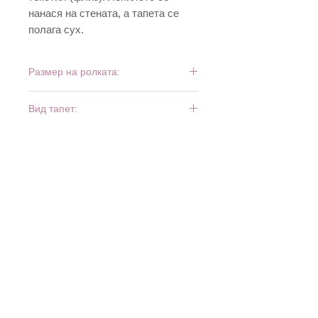
нанася на стената, а тапета се
полага сух.
Размер на ролката:
10 м х 0,53 м
Вид тапет:
винил и флиз