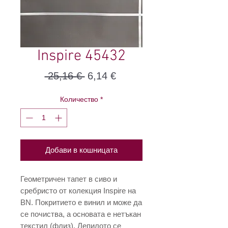
Inspire 45432
Редовна
Продажна
 25,16 € 
6,14 €
цена
цена
Количество
*
Добави в кошницата
Геометричен тапет в сиво и
сребристо от колекция Inspire на
BN. Покритието е винил и може да
се почиства, а основата е нетъкан
текстил (флиз). Лепилото се