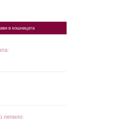
ави в кошницата
ата:
о лепило: