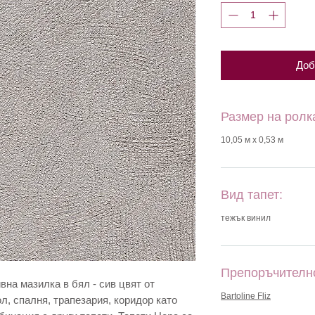
Доб
Размер на ролк
10,05 м х 0,53 м
Вид тапет:
тежък винил
Препоръчителн
вна мазилка в бял - сив цвят от
Bartoline Fliz
л, спалня, трапезария, коридор като