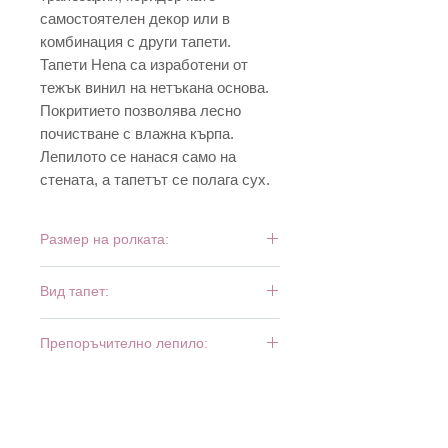
самостоятелен декор или в
комбинация с други тапети.
Тапети Hena са изработени от
тежък винил на нетъкана основа.
Покритието позволява лесно
почистване с влажна кърпа.
Лепилото се нанася само на
стената, а тапетът се полага сух.
Размер на ролката:
10,05 м х 0,53 м
Вид тапет:
тежък винил
Препоръчително лепило:
Bartoline Fliz