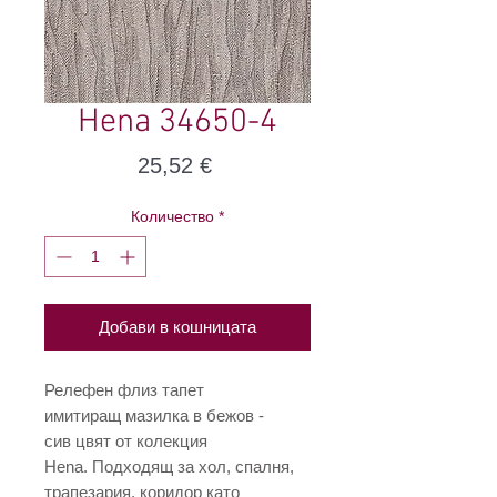
Hena 34650-4
Цена
25,52 €
Количество
*
Добави в кошницата
Релефен флиз тапет
имитиращ мазилка в бежов -
сив цвят от колекция
Hena. Подходящ за хол, спалня,
трапезария, коридор като