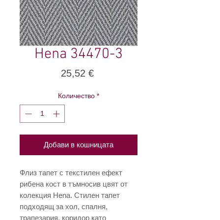
Hena 34470-3
Цена
25,52 €
Количество
*
Добави в кошницата
Флиз тапет с текстилен ефект
рибена кост в тъмносив цвят от
колекция Hena. Стилен тапет
подходящ за хол, спалня,
трапезария, коридор като