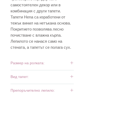
самостоятелен декор или в
комбинация с други тапети.
Тапети Hena са изработени от
тежък винил на нетъкана основа.
Покритието позволява лесно
почистване с влажна кърпа.
Лепилото се нанася само на
стената, а тапетът се полага сух.
Размер на ролката:
10,05 м х 0,53 м
Вид тапет:
тежък винил
Препоръчително лепило:
Bartoline Fliz