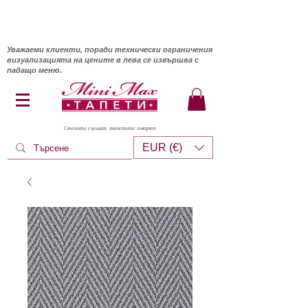
Уважаеми клиенти, поради технически ограничения
визуализацията на цените в лева се извършва с
падащо меню.
Стените слушат, тапетите говорят
EUR (€)