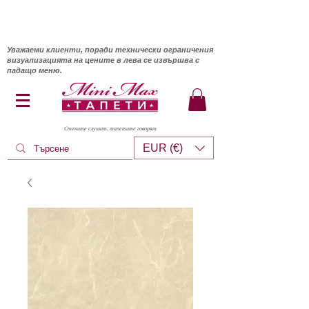
Уважаеми клиенти, поради технически ограничения
визуализацията на цените в лева се извършва с
падащо меню.
Стените слушат, тапетите говорят
EUR (€)