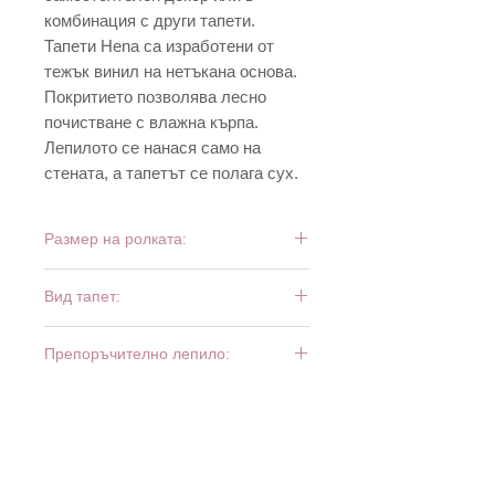
комбинация с други тапети.
Тапети Hena са изработени от
тежък винил на нетъкана основа.
Покритието позволява лесно
почистване с влажна кърпа.
Лепилото се нанася само на
стената, а тапетът се полага сух.
Размер на ролката:
10,05 м х 0,53 м
Вид тапет:
тежък винил
Препоръчително лепило:
Bartoline Fliz