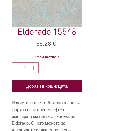
Eldorado 15548
Цена
35,28 €
Количество
*
Добави в кошницата
Изчистен тапет в бежово и светъл
тюркоаз с копринен ефект
имитиращ мазилка от колекция
Eldorado. С него можете за
декорирате всяка една стена,