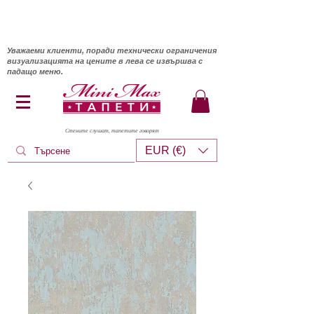
Уважаеми клиенти, поради технически ограничения
визуализацията на цените в лева се извършва с
падащо меню.
Стените слушат, тапетите говорят
EUR (€)