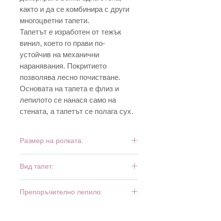
както и да се комбинира с други
многоцветни тапети.
Тапетът е изработен от тежък
винил, което го прави по-
устойчив на механични
наранявания. Покритието
позволява лесно почистване.
Основата на тапета е флиз и
лепилото се нанася само на
стената, а тапетът се полага сух.
Размер на ролката:
10 м х 0,53 м
Вид тапет:
тежък винил
Препоръчително лепило:
Bartoline Fliz