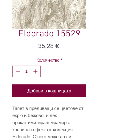
Eldorado 15529
Цена
35,28 €
Количество
*
Добави в кошницата
Тапет в преливащи се цветове от
екрю и бежово, и лек
брокат имитиращ мрамор с
копринен ефект от колекция
Eldorado. С него може да си