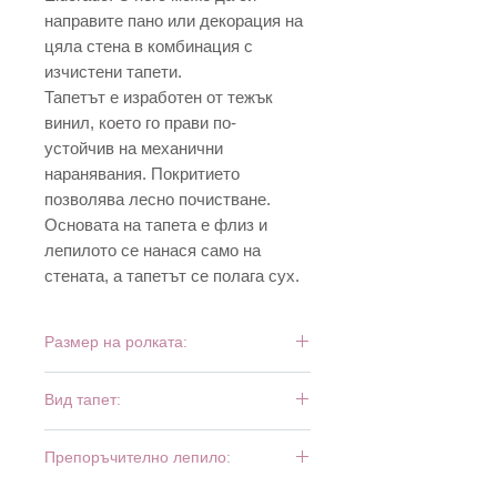
направите пано или декорация на
цяла стена в комбинация с
изчистени тапети.
Тапетът е изработен от тежък
винил, което го прави по-
устойчив на механични
наранявания. Покритието
позволява лесно почистване.
Основата на тапета е флиз и
лепилото се нанася само на
стената, а тапетът се полага сух.
Размер на ролката:
10 м х 0,53 м
Вид тапет:
тежък винил
Препоръчително лепило: