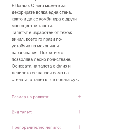
Eldorado. С него можете за
декорирате всяка една стена,
както и да се комбинира с други
многоцветни тапети.
Тапетът е изработен от тежък
винил, което го прави по-
устойчив на механични
наранявания. Покритието
позволява лесно почистване.
Основата на тапета е флиз и
лепилото се нанася само на
стената, а тапетът се полага сух.
Размер на ролката:
10 м х 0,53 м
Вид тапет:
тежък винил
Препоръчително лепило: