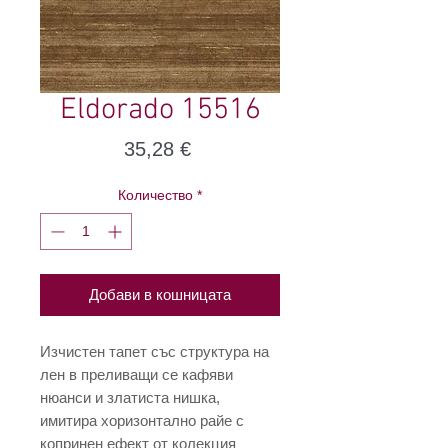
Eldorado 15516
Цена
35,28 €
Количество
*
Добави в кошницата
Изчистен тапет със структура на
лен в преливащи се кафяви
нюанси и златиста нишка,
имитира хоризонтално райе с
копринен ефект от колекция