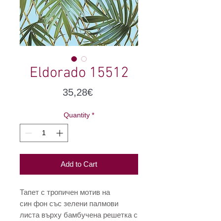
Eldorado 15512
Price
35,28€
Quantity
*
Add to Cart
Тапет с тропичен мотив на
син фон със зелени палмови
листа върху бамбучена решетка с