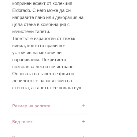
копринен ефект от колекция
Eldorado. С него може да си
направите пано или декорация на
цяла стена в комбинация с
изчистени тапети.
Тапетът е изработен от тежък
винил, което го прави по-
устойчив на механични
наранявания. Покритието
позволява лесно почистване.
Основата на тапета е флиз и
лепилото се нанася само на
стената, а тапетът се полага сух.
Размер на ролката:
10 м х 0,53 м
Вид тапет:
тежък винил