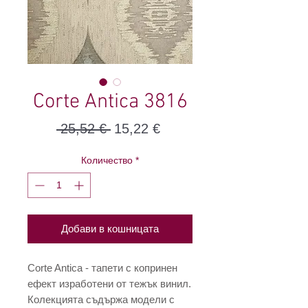
Corte Antica 3816
Редовна
Продажна
 25,52 € 
15,22 €
цена
цена
Количество
*
Добави в кошницата
Corte Antica - тапети с копринен
ефект изработени от тежък винил.
Колекцията съдържа модели с