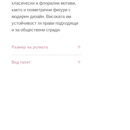
класически и флорални мотиви,
както и геометрични фигури с
модерен дизайн. Високата им
устойчивост ги прави подходящи
и за обществени сгради.
Размер на ролката:
10 м х 0,53 м
Вид тапет:
тежък винил