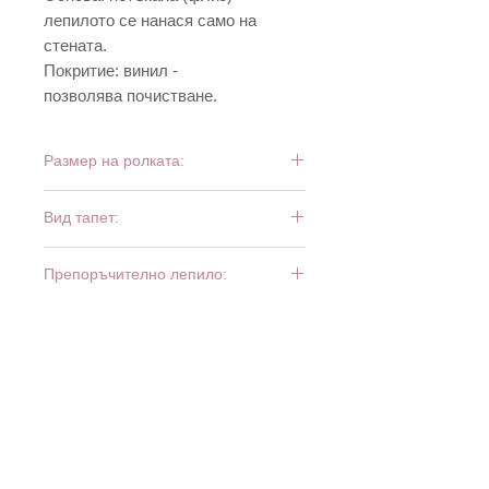
лепилото се нанася само на
стената.
Покритие: винил -
позволява почистване.
Размер на ролката:
10,05 м х 0,53 см
Вид тапет:
винил и флиз
Препоръчително лепило:
Bartoline Fliz