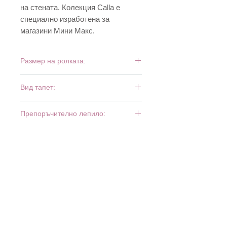
на стената. Колекция Calla е
специално изработена за
магазини Мини Макс.
Размер на ролката:
10,05 м х 0,53 м
Вид тапет:
винил и хартия
Препоръчително лепило:
Bartoline Universal