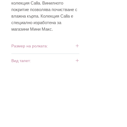
колекция Calla. Винилното
покритие позволява почистване с
влажна кърпа. Колекция Calla е
специално изработена за
магазини Мини Макс.
Размер на ролката:
10 м х 0,53 м
Вид тапет:
винил и хартия