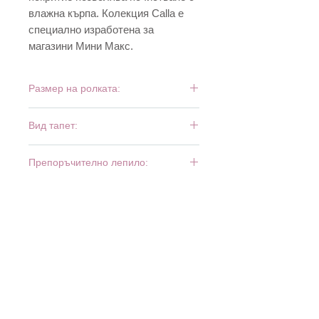
влажна кърпа. Колекция Calla е
специално изработена за
магазини Мини Макс.
Размер на ролката:
10,05 м х 0,53 м
Вид тапет:
винил и хартия
Препоръчително лепило:
Bartoline Universal