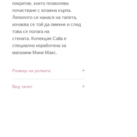
покритие, което позволява
почистване с влажна кърпа.
Лепилото се нанася на тапета,
изчаква се той да омекне и след
това се полага на
стената. Колекция Calla е
специално изработена за
магазини Мини Макс.
Размер на ролката:
10 м х 0,53 м
Вид тапет:
винил и хартия