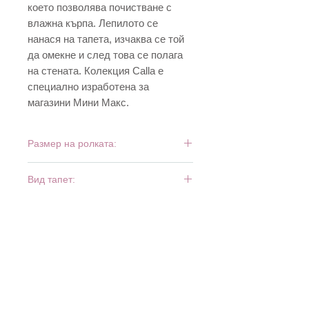
което позволява почистване с
влажна кърпа. Лепилото се
нанася на тапета, изчаква се той
да омекне и след това се полага
на стената. Колекция Calla е
специално изработена за
магазини Мини Макс.
Размер на ролката:
10 м х 0,53 м
Вид тапет:
винил и хартия