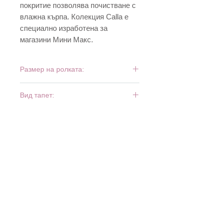
покритие позволява почистване с
влажна кърпа. Колекция Calla е
специално изработена за
магазини Мини Макс.
Размер на ролката:
10 м х 0,53 м
Вид тапет:
винил и хартия