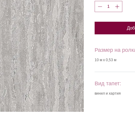
Доб
Размер на ролк
10 м х 0,53 м
Вид тапет:
винил и хартия