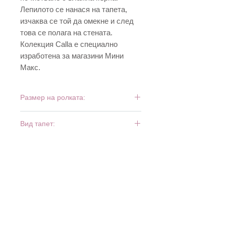
Лепилото се нанася на тапета,
изчаква се той да омекне и след
това се полага на стената.
Колекция Calla е специално
изработена за магазини Мини
Макс.
Размер на ролката:
10 м х 0,53 м
Вид тапет:
винил и хартия