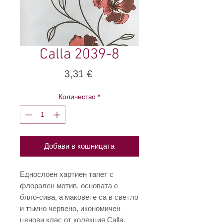
Calla 2039-8
Цена
3,31 €
Количество
*
Добави в кошницата
Еднослоен хартиен тапет с
флорален мотив, основата е
бяло-сива, а маковете са в светло
и тъмно червено, икономичен
ценови клас от колекция Calla.