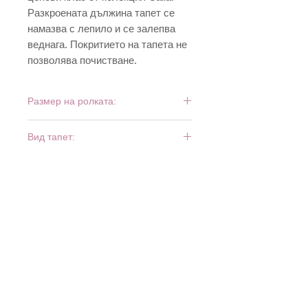
Разкроената дължина тапет се
намазва с лепило и се залепва
веднага. Покритието на тапета не
позволява почистване.
Размер на ролката:
10 м х 0,53 м
Вид тапет:
симплекс