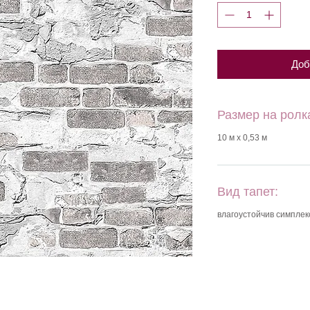
Доб
Размер на ролк
10 м х 0,53 м
Вид тапет:
влагоустойчив симплек