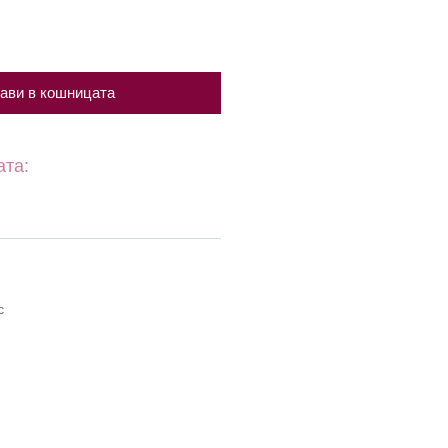
ави в кошницата
ата:
с