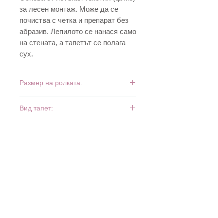
за лесен монтаж. Може да се
почиства с четка и препарат без
абразив. Лепилото се нанася само
на стената, а тапетът се полага
сух.
Размер на ролката:
10 м х 0,53 м
Вид тапет:
тежък винил