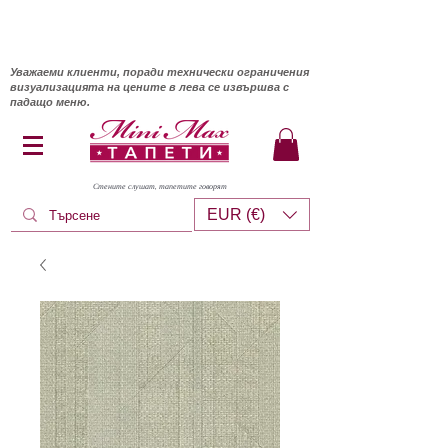
Уважаеми клиенти, поради технически ограничения
визуализацията на цените в лева се извършва с
падащо меню.
Стените слушат, тапетите говорят
EUR (€)