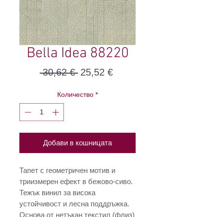
Bella Idea 88220
Редовна
Продажна
 30,62 € 
25,52 €
цена
цена
Количество
*
Добави в кошницата
Тапет с геометричен мотив и
триизмерен ефект в бежово-сиво.
Тежък винил за висока
устойчивост и лесна поддръжка.
Основа от нетъкан текстил (флиз)