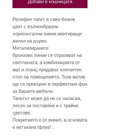
Добави в кошницата
Релефен тапет в сиво-бежов
цвят с вълнообразни
хоризонтални линии имитиращи
жилки на дърво.
Метализираните
бронзови линии се отразяват на
светлината, а комбинацията от
мат и гланц придават елегантен
стил на помещението. Този мотив
ще се превърне в перфектния фон
за Вашите мебели.
Тапетът може да не се напасва,
лесен за поставяне и с трайни
цветове.
Покритието е от винил, а основата
е нетъкана /флиз/ .