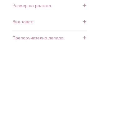
Размер на ролката:
10,05 м х 0,53 м
Вид тапет:
винил и флиз
Препоръчително лепило:
Bartoline Fliz
МАГАЗИНИ: б
ул. Ботевградско шосе 515 - 525
(XOPark), София, тел.
02 931 39 25
· бул. Луи Пастьор
30, Люлин 7, София, тел.
02 927 73 22
·
www.minimax.bg