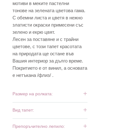
мотиви в меките пастелни
тонове на зелената цветова гама.
С обемни листа и цветя в нежно
златисти окраски примесени със
зелено и екрю цвят.
Лесен за поставяне и с трайни
цветове, с този тапет красотата
на природата ще остане във
Вашия интериор за дълго време.
Покритието е от винил, а основата
е нетъкана /флиз/ .
Размер на ролката:
10,05 м х 0,53 м
Вид тапет:
винил и флиз
Препоръчително лепило:
Bartoline Fliz