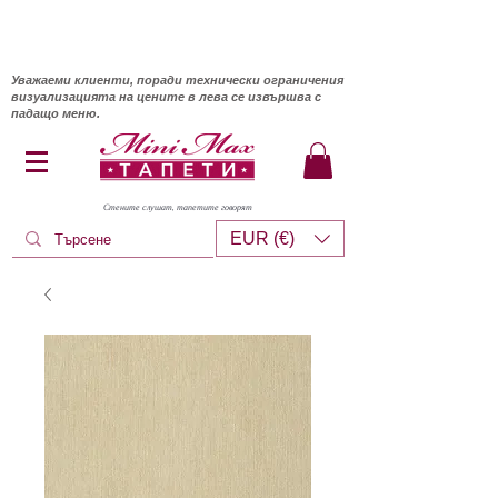
Уважаеми клиенти, поради технически ограничения
визуализацията на цените в лева се извършва с
падащо меню.
Стените слушат, тапетите говорят
EUR (€)