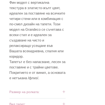
Фин модел с вертикална
текстура в златисто-жълт цвят,
идеален за поставяне на всичките
четири стени или в комбинация с
по-смел дизайн на тапети. Този
модел на Grandeco се съчетава с
всеки стил и е идеален за
създаване на чисто и
релаксиращо усещане във
Вашата всекидневна, спалня или
коридор.
Тапетът е без напасване, лесен за
поставяне и с трайни цветове.
Покритието е от винил, а основата
е нетъкана /флиз/.
Размер на ролката:
10,05 м х 0,53 м
Вид тапет: