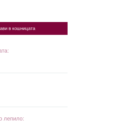
ави в кошницата
ата:
о лепило: