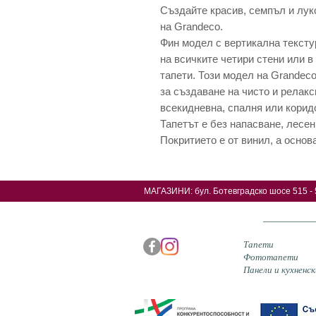
Създайте красив, семпъл и лук
на Grandeco.
Фин модел с вертикална тексту
на всичките четири стени или в
тапети. Този модел на Grandeco
за създаване на чисто и рела
всекидневна, спалня или корид
Тапетът е без напасване, лесен
Покритието е от винил, а основа
МАГАЗИНИ: б
ул. Ботевградско шосе 515 - 
Тапети
Фототапети
Панели и кухненск