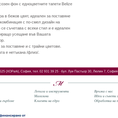
созен фон с едноцветните тапети Belize
ра в бежов цвят, идеален за поставяне
 комбинация с по-смел дизайн на
 се съчетава с всеки стил и е идеален
ксиращо усещане във Вашата
ор.
 за поставяне и с трайни цветове.
та е нетъкана /флиз/.
525 (XOPark), София, тел. 02 931 39 25 · бул. Луи Пастьор 30, Люлин 7, София,
Лепила и инструменти
Връзка с нас
Магазини
Идеи и съвети
и гърбове
Клиенти на едро
Обработка на п