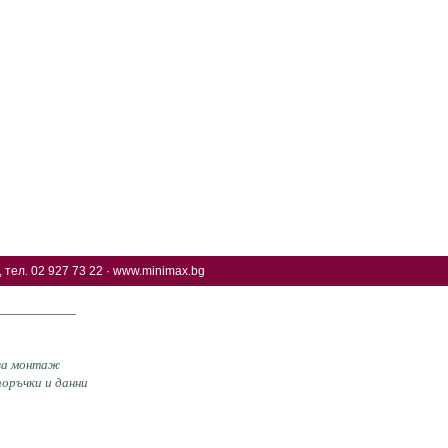
 тел. 02 927 73 22 ·
www.minimax.bg
 за монтаж
оръчки и данни