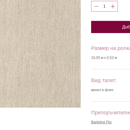
Доб
Размер на ролк
10,05 м х 0,53 м
Вид тапет:
винил и флиз
Препоръчителн
Bartoline Fliz