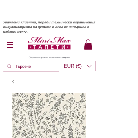
Уважаеми клиенти, поради технически ограничения
визуализацията на цените в лева се извършва с
падащо меню.
Стените слушат, тапетите говорят
EUR (€)