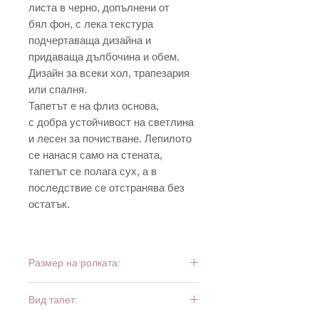
листа в черно, допълнени от
бял фон, с лека текстура
подчертаваща дизайна и
придаваща дълбочина и обем.
Дизайн за всеки хол, трапезария
или спалня.
Тапетът е на флиз основа,
с добра устойчивост на светлина
и лесен за почистване. Лепилото
се нанася само на стената,
тапетът се полага сух, а в
последствие се отстранява без
остатък.
Размер на ролката:
10,05 м х 0,53 м
Вид тапет: