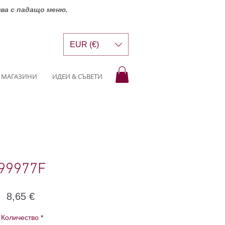
шва с падащо меню.
EUR (€)
МАГАЗИНИ
ИДЕИ & СЪВЕТИ
99977F
Цена
8,65 €
Количество
*