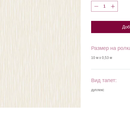
Доб
Размер на ролк
10 м х 0,53 м
Вид тапет:
дуплекс