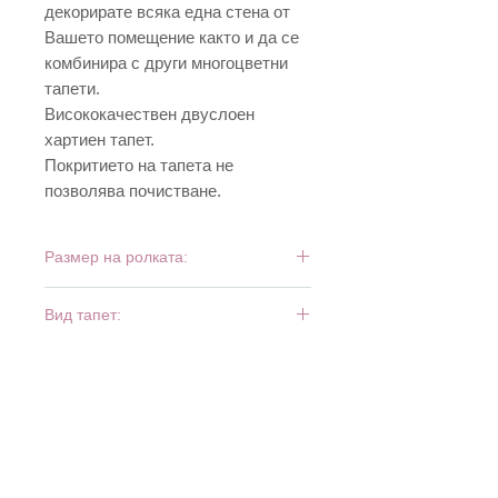
декорирате всяка една стена от
Вашето помещение както и да се
комбинира с други многоцветни
тапети.
Висококачествен двуслоен
хартиен тапет.
Покритието на тапета не
позволява почистване.
Размер на ролката:
10 м х 0,53 м
Вид тапет:
дуплекс