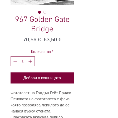
967 Golden Gate
Bridge
Редовна
Продажна
 70,56 € 
63,50 €
цена
цена
Количество
*
Добави в кошницата
Фототапет на Голдън Гейт Бридж.
Основата на фототапета е флиз,
която позволява лепилото да се
нанася върху стената.
Опаковката включва лепило.