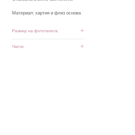
Материал: хартия и флиз основа
Размер на фототапета:
366 см x 254 см
Части:
8