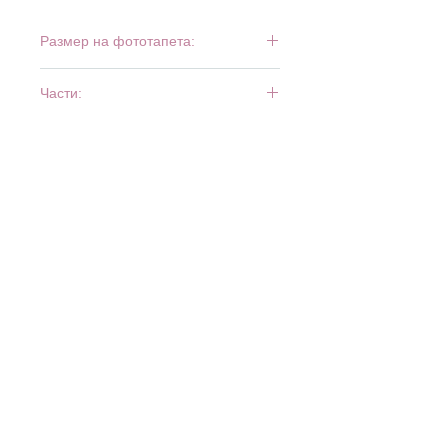
Размер на фототапета:
366 см x 127 см
Части:
4