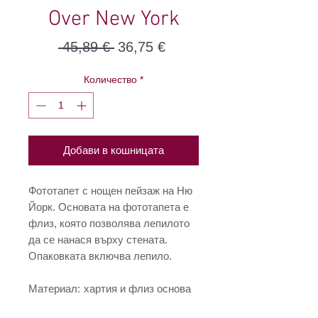
Over New York
Редовна
Продажна
 45,89 € 
36,75 €
цена
цена
Количество
*
Добави в кошницата
Фототапет с нощен пейзаж на Ню
Йорк. Основата на фототапета е
флиз, която позволява лепилото
да се нанася върху стената.
Опаковката включва лепило.
Материал:
хартия и флиз основа