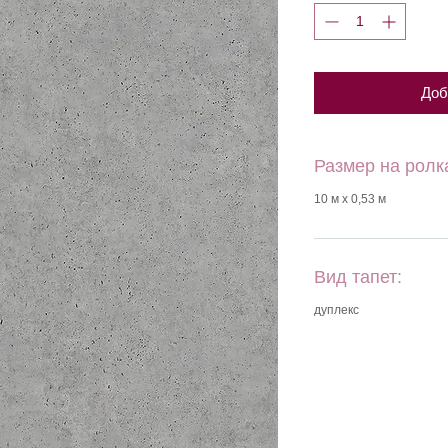
Доб
Размер на ролк
10 м х 0,53 м
Вид тапет:
дуплекс