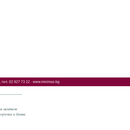
 тел. 02 927 73 22 ·
www.minimax.bg
 за монтаж
оръчки и данни