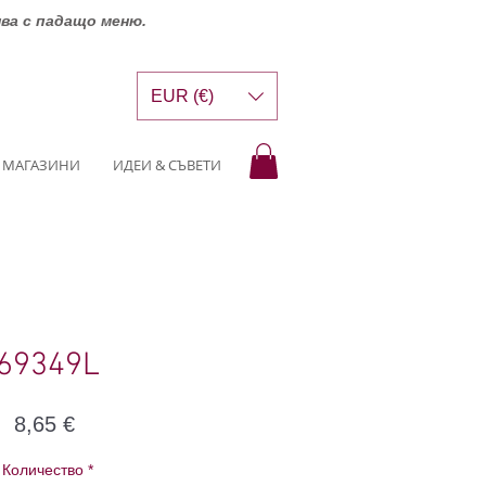
шва с падащо меню.
EUR (€)
МАГАЗИНИ
ИДЕИ & СЪВЕТИ
69349L
Цена
8,65 €
Количество
*