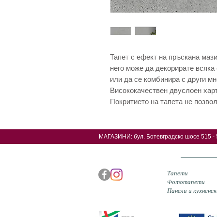
Тапет с ефект на пръскана мази
него може да декорирате всяка
или да се комбинира с други мн
Висококачествен двуслоен харт
Покритието на тапета не позво
МАГАЗИНИ: б
ул. Ботевградско шосе 515 - 
Тапети
Фототапети
Панели и кухненск