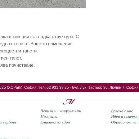
лка в сив цвят с гладка структура. С
 една стена от Вашето помещение
огоцветни тапети.
иен тапет.
лява почистване.
525 (XOPark), София, тел. 02 931 39 25 · бул. Луи Пастьор 30, Люлин 7, София,
Лепила и инструменти
Връзка с нас
Магазини
Идеи и съвети
и гърбове
Клиенти на едро
Обработка на п