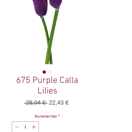
675 Purple Calla
Lilies
Редовна
Продажна
 28,04 € 
22,43 €
цена
цена
Количество
*