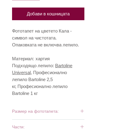
Добави в кошницата
Фототапет на цветето Кала -
символ на чистотата.
Опаковката не включва лепило.
Материал:
хартия
Подходящо лепило:
Bartoline
Universal
, Професионално
лепило Bartoline 2,5
кг, Професионално лепило
Bartoline 1 кг
Размер на фототапета:
115 см x 175 см
Части: