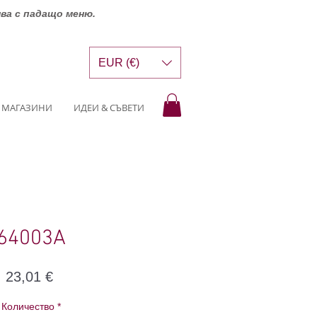
шва с падащо меню.
EUR (€)
МАГАЗИНИ
ИДЕИ & СЪВЕТИ
64003A
Цена
23,01 €
Количество
*