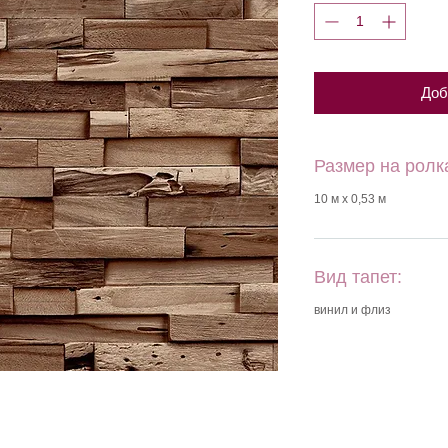
Доб
Размер на ролк
10 м х 0,53 м
Вид тапет:
винил и флиз