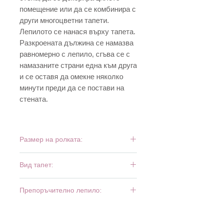
помещение или да се комбинира с
други многоцветни тапети.
Лепилото се нанася върху тапета.
Разкроената дължина се намазва
равномерно с лепило, сгъва се с
намазаните страни една към друга
и се оставя да омекне няколко
минути преди да се постави на
стената.
Размер на ролката:
10 м х 0,53 м
Вид тапет:
дуплекс
Препоръчително лепило:
Bartoline Universal