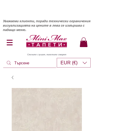
Уважаеми клиенти, поради технически ограничения
визуализацията на цените в лева се извършва с
падащо меню.
Стените слушат, тапетите говорят
EUR (€)