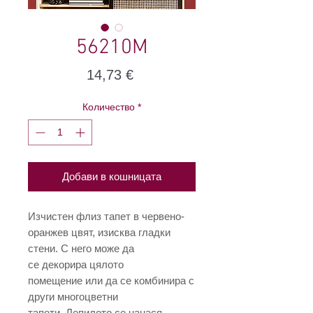
56210М
Цена
14,73 €
Количество
*
Добави в кошницата
Изчистен флиз тапет в червено-
оранжев цвят, изисква гладки
стени. С него може да
се декорира цялото
помещение или да се комбинира с
други многоцветни
тапети. Лепилото се нанася