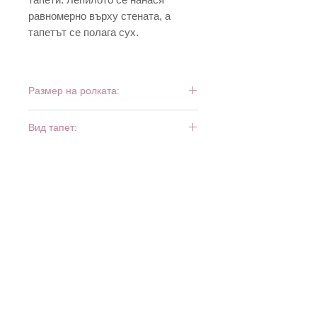
равномерно върху стената, а
тапетът се полага сух.
Размер на ролката:
10 м х 0,53 м
Вид тапет:
флиз