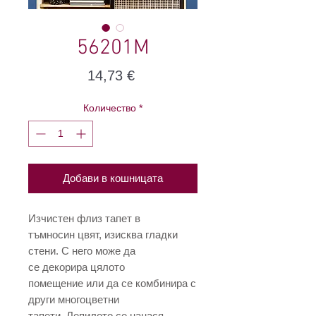
56201М
Цена
14,73 €
Количество
*
Добави в кошницата
Изчистен флиз тапет в
тъмносин цвят, изисква гладки
стени. С него може да
се декорира цялото
помещение или да се комбинира с
други многоцветни
тапети. Лепилото се нанася