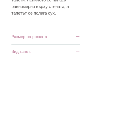
равномерно върху стената, а
тапетът се полага сух.
Размер на ролката:
10 м х 0,53 м
Вид тапет:
флиз