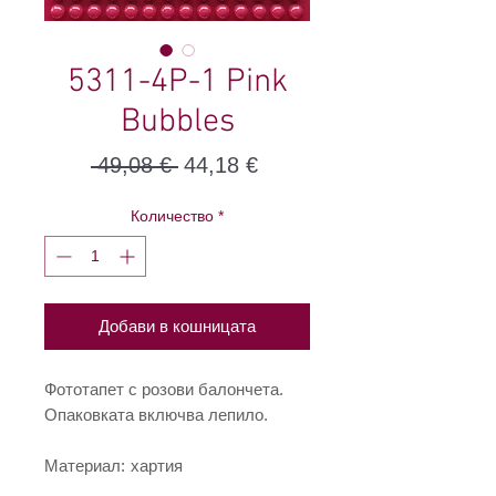
5311-4P-1 Pink
Bubbles
Редовна
Продажна
 49,08 € 
44,18 €
цена
цена
Количество
*
Добави в кошницата
Фототапет с розови балончета.
Опаковката включва лепило.
Материал:
хартия