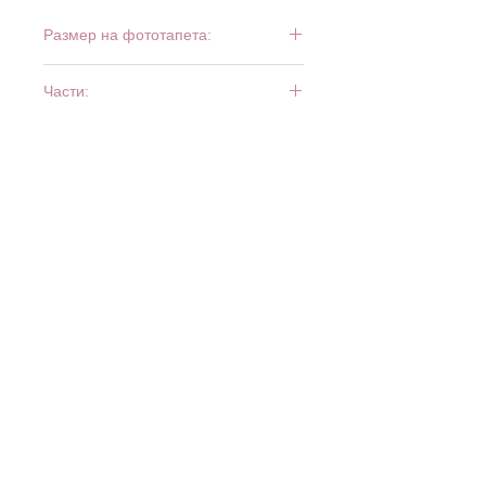
Размер на фототапета:
368 см x 254 см
Части:
4