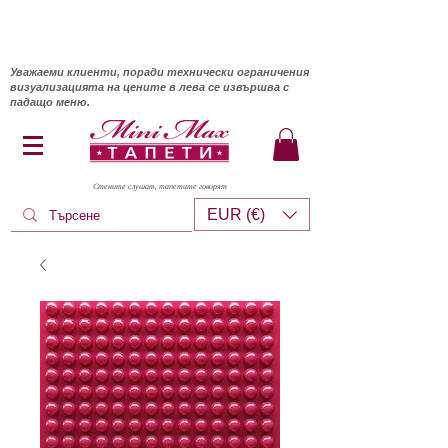
Уважаеми клиенти, поради технически ограничения
визуализацията на цените в лева се извършва с
падащо меню.
Стените слушат, тапетите говорят
EUR (€)