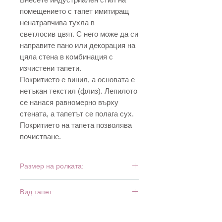
помещението с тапет имитиращ
ненатрапчива тухла в
светлосив цвят. С него може да си
направите пано или декорация на
цяла стена в комбинация с
изчистени тапети.
Покритието е винил, а основата е
нетъкан текстил (флиз). Лепилото
се нанася равномерно върху
стената, а тапетът се полага сух.
Покритието на тапета позволява
почистване.
Размер на ролката:
10 м х 0,53 м
Вид тапет:
винил и флиз