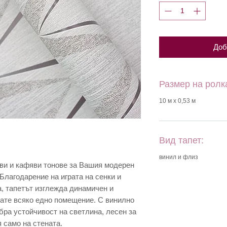
Доб
Размер на ролк
10 м х 0,53 м
Вид тапет:
винил и флиз
иви и кафяви тонове за Вашия модерен
 Благодарение на играта на сенки и
а, тапетът изглежда динамичен и
рате всяко едно помещение. С винилно
бра устойчивост на светлина, лесен за
 само на стената.