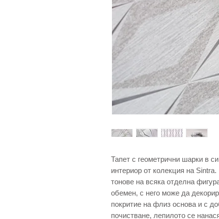
Тапет с геометрични шарки в с
интериор от колекция на Sintra.
тонове на всяка отделна фигур
обемен, с него може да декори
покритие на флиз основа и с до
почистване, лепилото се нанася