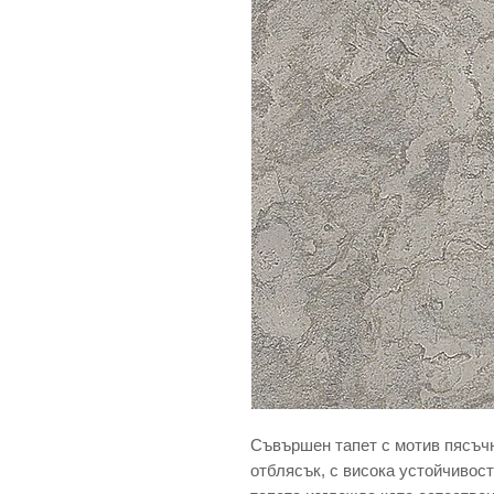
Съвършен тапет с мотив пясъчн
отблясък, с висока устойчивост