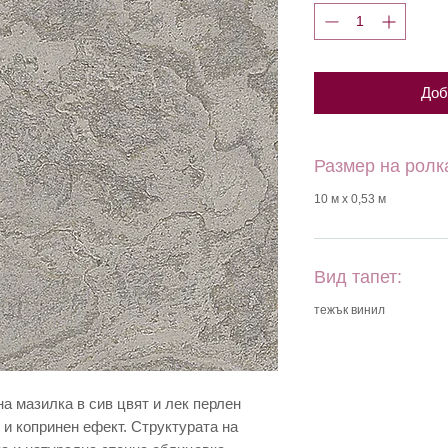
Доб
Размер на ролк
10 м х 0,53 м
Вид тапет:
тежък винил
а мазилка в сив цвят и лек перлен
 и копринен ефект. Структурата на