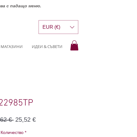
шва с падащо меню.
EUR (€)
МАГАЗИНИ
ИДЕИ & СЪВЕТИ
22985TP
Редовна
Продажна
,62 € 
25,52 €
цена
цена
Количество
*