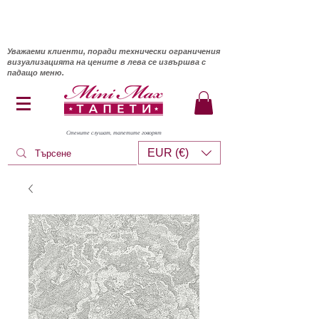
Уважаеми клиенти, поради технически ограничения
визуализацията на цените в лева се извършва с
падащо меню.
Стените слушат, тапетите говорят
EUR (€)