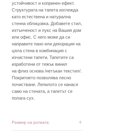
устойчивост и копринен ефект.
Структурата на тапета изглежда
като естествена и натурална
стенна облицовка. Добавете стил,
изтънченост и лукс на Вашия дом
или офис. С него може да си
направите пано или декорация на
цяла стена в комбинация с
изчистени тапети. Тапетите са
изработени от тежък винил
на флиз основа /нетъкан текстил/.
Покритието позволява лесно
почистване. Лепилото се нанася
само на стената, а тапетът се
полага сух.
Размер на ролката: