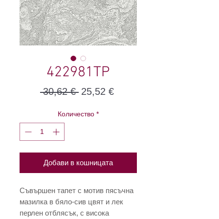
422981TP
Редовна
Продажна
 30,62 € 
25,52 €
цена
цена
Количество
*
Добави в кошницата
Съвършен тапет с мотив пясъчна
мазилка в бяло-сив цвят и лек
перлен отблясък, с висока