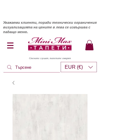
Уважаеми клиенти, поради технически ограничения
визуализацията на цените в лева се извършва с
падащо меню.
Стените слушат, тапетите говорят
EUR (€)